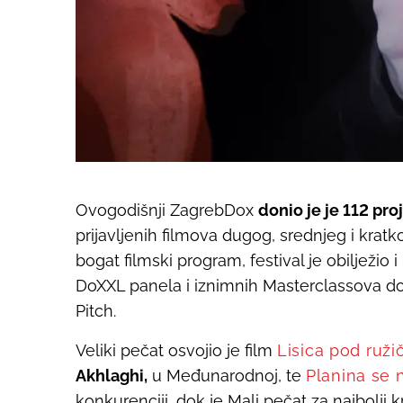
Ovogodišnji ZagrebDox
donio je je 112 pro
prijavljenih filmova dugog, srednjeg i kra
bogat filmski program, festival je obilježio 
DoXXL panela i iznimnih Masterclassova d
Pitch.
Veliki pečat osvojio je film
Lisica pod ruž
Akhlaghi,
u Međunarodnoj, te
Planina se
konkurenciji, dok je Mali pečat za najbolji 