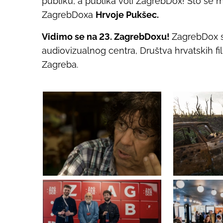
publiku, a publika voli ZagrebDox! Što se mož
ZagrebDoxa
Hrvoje Pukšec.
Vidimo se na 23. ZagrebDoxu!
ZagrebDox s
audiovizualnog centra, Društva hrvatskih fi
Zagreba.