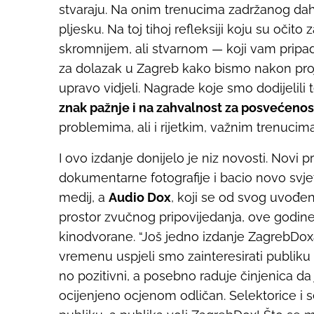
stvaraju. Na onim trenucima zadržanog daha
pljesku. Na toj tihoj refleksiji koju su očito
skromnijem, ali stvarnom — koji vam pripad
za dolazak u Zagreb kako bismo nakon pro
upravo vidjeli. Nagrade koje smo dodijelili 
znak pažnje i na zahvalnost za posvećenos
problemima, ali i rijetkim, važnim trenucima
I ovo izdanje donijelo je niz novosti. Nov
dokumentarne fotografije i bacio novo svje
medij, a
Audio Dox
, koji se od svog uvođen
prostor zvučnog pripovijedanja, ove godine
kinodvorane.
“Još jedno izdanje ZagrebDox
vremenu uspjeli smo zainteresirati publiku 
no pozitivni, a posebno raduje činjenica d
ocijenjeno ocjenom odličan. Selektorice i 