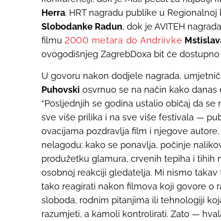
Herra
.
HRT nagradu publike u Regionalnoj k
Slobodanke Radun
, dok je AVITEH nagrad
filmu
2000 metara do Andriivke
Mstisla
ovogodišnjeg ZagrebDoxa bit će dostupno od 
U govoru nakon dodjele nagrada, umjetničk
Puhovski
osvrnuo se na način kako danas do
“Posljednjih se godina ustalio običaj da se
sve više prilika i na sve više festivala — p
ovacijama pozdravlja film i njegove autore.
nelagodu: kako se ponavlja, počinje naliko
produžetku glamura, crvenih tepiha i tihih
osobnoj reakciji gledatelja. Mi nismo takav 
tako reagirati nakon filmova koji govore o 
sloboda, rodnim pitanjima ili tehnologiji ko
razumjeti, a kamoli kontrolirati. Zato — hval