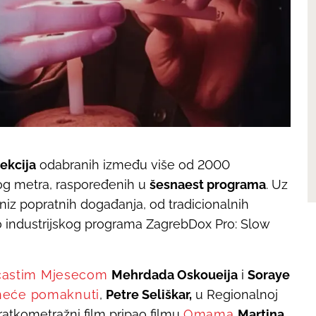
jekcija
odabranih između više od 2000
tkog metra, raspoređenih u
šesnaest programa
. Uz
i niz popratnih događanja, od tradicionalnih
o industrijskog programa ZagrebDox Pro: Slow
ičastim Mjesecom
Mehrdada Oskoueija
i
Soraye
 neće pomaknuti
,
Petre Seliškar,
u Regionalnoj
kratkometražni film pripao filmu
Omama
Martina