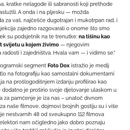
, kratke nelagode ili sabranosti koji prethode
 zaslužili. A onda i na pljesku — možda
a za vaš, najčešće dugotrajan i mukotrpan rad, i
jekcija zajedno razgovarali o onome što smo
tek su podsjetnik na te trenutke:
na tišinu kao
t svijetu u kojem živimo
— njegovim
 radosti i zajedništva. Hvala vam — i vidimo se.”
i programski segment
Foto Dox
istražio je medij
tlo na fotografiju kao samostalni dokumentarni
ja na prošlogodišnjem izdanju profilirao kao
 dodatno je proširio svoje djelovanje ulaskom u
a za pamćenje je iza nas – unatoč divnom
za naše filmove, dojmovi brojnih gostiju su i više
a je nestvarnih 48 od sveukupno 112 filmova
selektori nam očigledno jako dobro poznaju