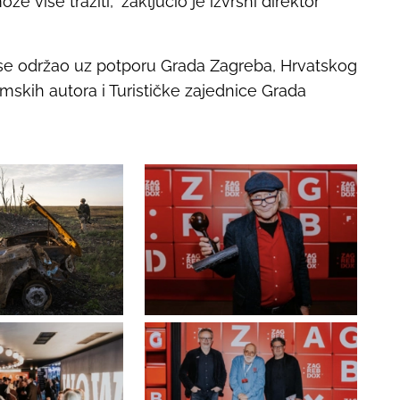
e više tražiti,” zaključio je izvršni direktor
e održao uz potporu Grada Zagreba, Hrvatskog
lmskih autora i Turističke zajednice Grada