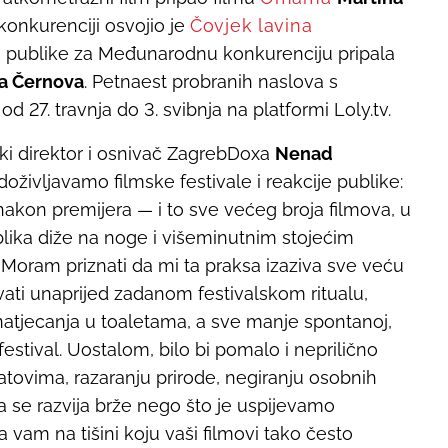
onkurenciji osvojio je
Čovjek lavina
a publike za Međunarodnu konkurenciju pripala
va Černova
.
Petnaest probranih naslova s
27. travnja do 3. svibnja na platformi Loly.tv.
i direktor i osnivač ZagrebDoxa
Nenad
življavamo filmske festivale i reakcije publike:
 nakon premijera — i to sve većeg broja filmova, u
ublika diže na noge i višeminutnim stojećim
 Moram priznati da mi ta praksa izaziva sve veću
vati unaprijed zadanom festivalskom ritualu,
 natjecanja u toaletama, a sve manje spontanoj,
festival. Uostalom, bilo bi pomalo i neprilično
ratovima, razaranju prirode, negiranju osobnih
ja se razvija brže nego što je uspijevamo
a vam na tišini koju vaši filmovi tako često