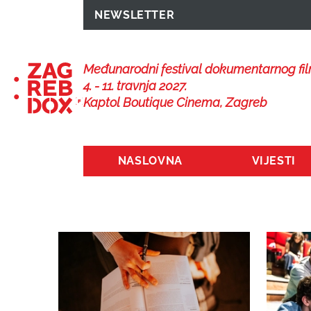
NEWSLETTER
Međunarodni festival dokumentarnog fi
4. - 11. travnja 2027.
Kaptol Boutique Cinema, Zagreb
NASLOVNA
VIJESTI