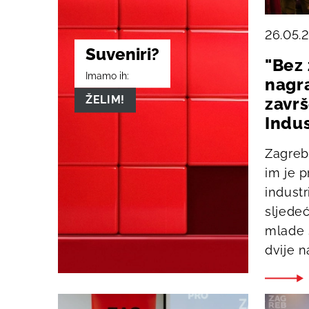
26.05.
Suveniri?
"Bez
Imamo ih:
nagr
ŽELIM!
zavr
Indu
Zagreb
im je p
industr
sljede
mlade 
dvije 