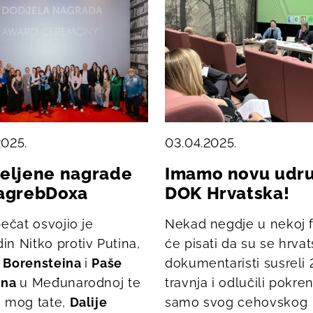
2025.
03.04.2025.
jeljene nagrade
Imamo novu udr
ZagrebDoxa
DOK Hrvatska!
pečat osvojio je
Nekad negdje u nekoj f
in Nitko protiv Putina
,
će pisati da su se hrvat
 Borensteina
i
Paše
dokumentaristi susreli 
ina
u Međunarodnoj te
travnja i odlučili pokren
e mog tate
,
Dalije
samo svog cehovskog