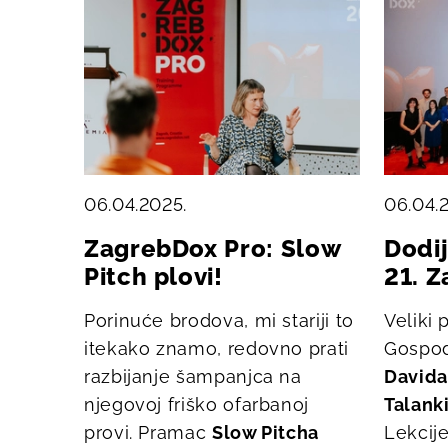
06.04.2025.
06.04.
ZagrebDox Pro: Slow
Dodi
Pitch plovi!
21. 
Porinuće brodova, mi stariji to
Veliki 
itekako znamo, redovno prati
Gospod
razbijanje šampanjca na
Davida
njegovoj friško ofarbanoj
Talank
provi. Pramac
Slow Pitcha
Lekcij