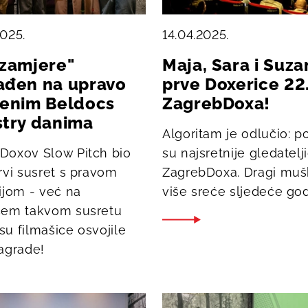
2025.
14.04.2025.
 zamjere"
Maja, Sara i Suza
ađen na upravo
prve Doxerice 22
šenim Beldocs
ZagrebDoxa!
stry danima
Algoritam je odlučio: p
Doxov Slow Pitch bio
su najsretnije gledatelji
rvi susret s pravom
ZagrebDoxa. Dragi mušk
ijom - već na
više sreće sljedeće go
ćem takvom susretu
su filmašice osvojile
nagrade!