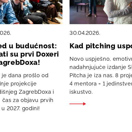
2026.
30.04.2026.
ed u budućnost:
Kad pitching usp
ti su prvi Doxeri
Novo uspješno, emotiv
ZagrebDoxa!
nadahnjujuće izdanje 
 je dana prošlo od
Pitcha je iza nas. 8 proj
nje projekcije
4 mentora = 1 jedinstv
išnjeg ZagrebDoxa i
iskustvo.
e čas za objavu prvih
u 2027. godini!