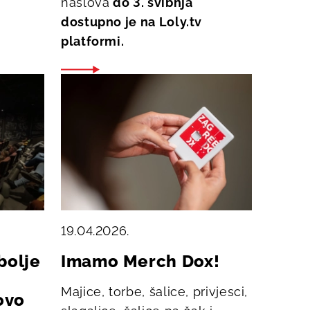
naslova
do 3. svibnja
dostupno je na Loly.tv
platformi.
19.04.2026.
bolje
Imamo Merch Dox!
Majice, torbe, šalice, privjesci,
ovo