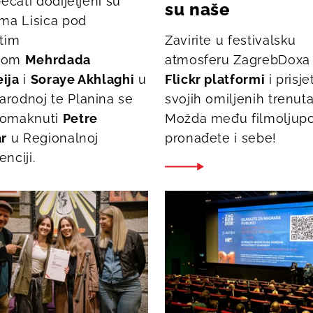
pečati dodijeljeni su
su naše
ima
Lisica pod
stim
Zavirite u festivalsku
com
Mehrdada
atmosferu ZagrebDoxa
ija
i
Soraye Akhlaghi
u
Flickr platformi
i prisje
arodnoj te
Planina se
svojih omiljenih trenuta
omaknuti
Petre
Možda među filmoljup
ar
u Regionalnoj
pronađete i sebe!
nciji.