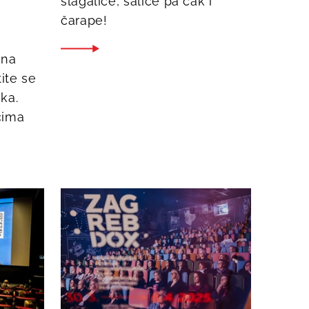
slagalice, šalice pa čak i
čarape!
 na
tite se
ka.
cima