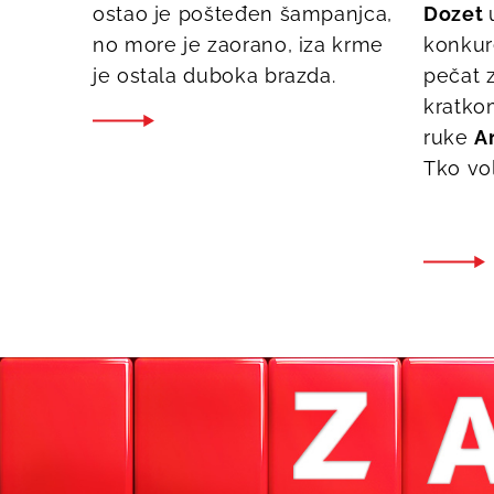
ostao je pošteđen šampanjca,
Dozet
no more je zaorano, iza krme
konkure
je ostala duboka brazda.
pečat z
kratkom
ruke
A
Tko vo