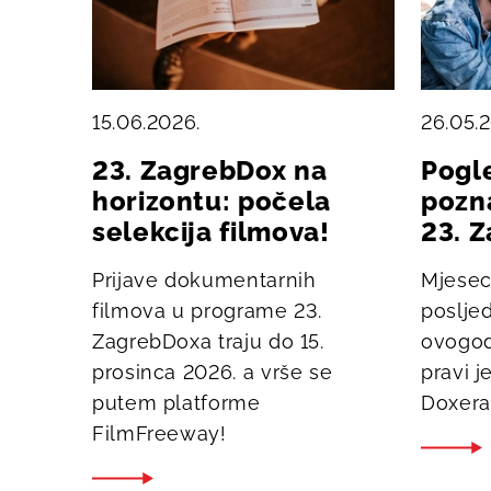
15.06.2026.
26.05.
23. ZagrebDox na
Pogl
horizontu: počela
pozna
selekcija filmova!
23. 
Prijave dokumentarnih
Mjesec
filmova u programe 23.
posljed
ZagrebDoxa traju do 15.
ovogod
prosinca 2026. a vrše se
pravi j
putem platforme
Doxera 
FilmFreeway!