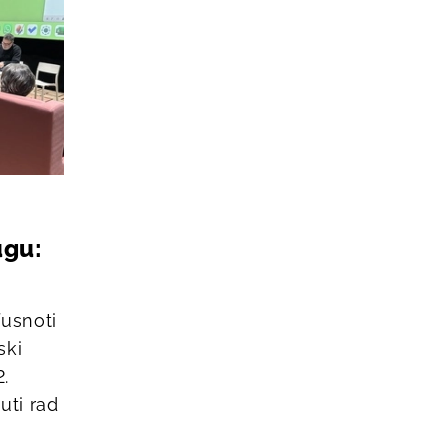
ugu:
usnoti
ski
2.
uti rad