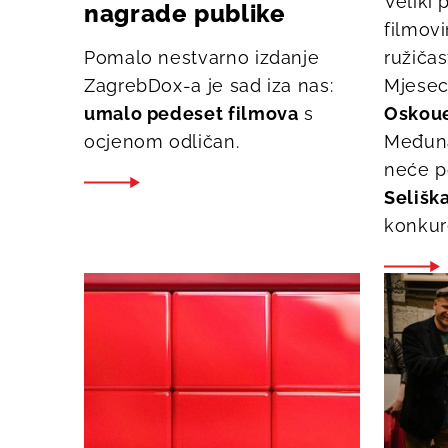
Veliki 
nagrade publike
filmov
Pomalo nestvarno izdanje
ružiča
ZagrebDox-a je sad iza nas:
Mjese
umalo pedeset filmova
s
Oskoue
ocjenom odličan.
Međun
neće p
Selišk
konkure