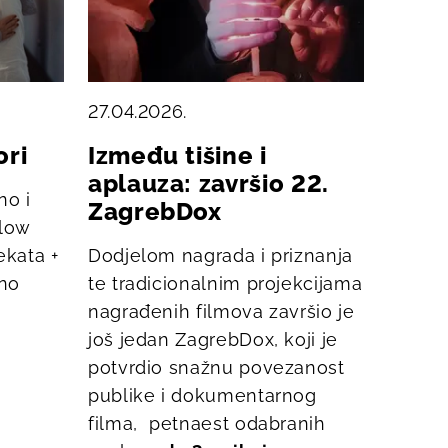
27.04.2026.
ori
Između tišine i
aplauza: završio 22.
no i
ZagrebDox
Slow
ekata +
Dodjelom nagrada i priznanja
eno
te tradicionalnim projekcijama
nagrađenih filmova završio je
još jedan ZagrebDox, koji je
potvrdio snažnu povezanost
publike i dokumentarnog
filma, petnaest odabranih