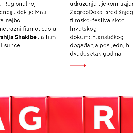
u Regionalnoj
udruženja tijekom trajan
nciji, dok je Mali
ZagrebDoxa, središnje
a najbolji
filmsko-festivalskog
etražni film otišao u
hrvatskog i
rshija Shakibe
za film
dokumentarističkog
li sunce
.
događanja posljednjih
dvadesetak godina.