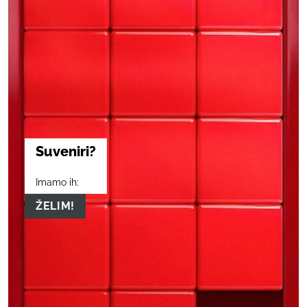
Suveniri?
Imamo ih:
ŽELIM!