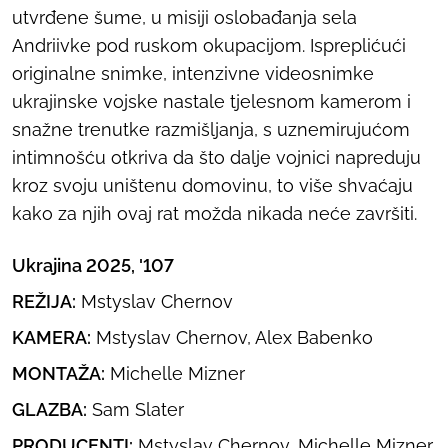
utvrđene šume, u misiji oslobađanja sela
Andriivke pod ruskom okupacijom. Ispreplićući
originalne snimke, intenzivne videosnimke
ukrajinske vojske nastale tjelesnom kamerom i
snažne trenutke razmišljanja, s uznemirujućom
intimnošću otkriva da što dalje vojnici napreduju
kroz svoju uništenu domovinu, to više shvaćaju
kako za njih ovaj rat možda nikada neće završiti.
Ukrajina 2025, '107
REŽIJA:
Mstyslav Chernov
KAMERA:
Mstyslav Chernov, Alex Babenko
MONTAŽA:
Michelle Mizner
GLAZBA:
Sam Slater
PRODUCENTI:
Mstyslav Chernov, Michelle Mizner,