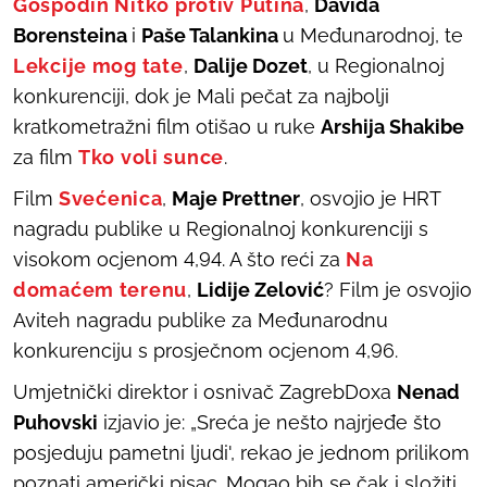
Gospodin Nitko protiv Putina
,
Davida
Borensteina
i
Paše Talankina
u Međunarodnoj, te
Lekcije mog tate
,
Dalije Dozet
, u Regionalnoj
konkurenciji, dok je Mali pečat za najbolji
kratkometražni film otišao u ruke
Arshija Shakibe
za film
Tko voli sunce
.
Film
Svećenica
,
Maje Prettner
, osvojio je HRT
nagradu publike u Regionalnoj konkurenciji s
visokom ocjenom 4,94. A što reći za
Na
domaćem terenu
,
Lidije Zelović
? Film je osvojio
Aviteh nagradu publike za Međunarodnu
konkurenciju s prosječnom ocjenom 4,96.
Umjetnički direktor i osnivač ZagrebDoxa
Nenad
Puhovski
izjavio je: „Sreća je nešto najrjeđe što
posjeduju pametni ljudi', rekao je jednom prilikom
poznati američki pisac. Mogao bih se čak i složiti.