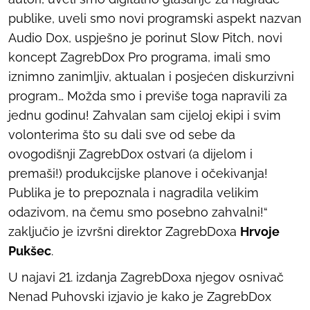
publike, uveli smo novi programski aspekt nazvan
Audio Dox, uspješno je porinut Slow Pitch, novi
koncept ZagrebDox Pro programa, imali smo
iznimno zanimljiv, aktualan i posjećen diskurzivni
program… Možda smo i previše toga napravili za
jednu godinu! Zahvalan sam cijeloj ekipi i svim
volonterima što su dali sve od sebe da
ovogodišnji ZagrebDox ostvari (a dijelom i
premaši!) produkcijske planove i očekivanja!
Publika je to prepoznala i nagradila velikim
odazivom, na čemu smo posebno zahvalni!“
zaključio je izvršni direktor ZagrebDoxa
Hrvoje
Pukšec
.
U najavi 21. izdanja ZagrebDoxa njegov osnivač
Nenad Puhovski izjavio je kako je ZagrebDox