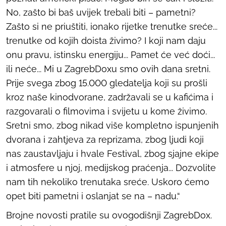
No, zašto bi baš uvijek trebali biti – pametni?
Zašto si ne priuštiti, ionako rijetke trenutke sreće...
trenutke od kojih doista živimo? I koji nam daju
onu pravu, istinsku energiju... Pamet će već doći...
ili neće... Mi u ZagrebDoxu smo ovih dana sretni.
Prije svega zbog 15.000 gledatelja koji su prošli
kroz naše kinodvorane, zadržavali se u kafićima i
razgovarali o filmovima i svijetu u kome živimo.
Sretni smo, zbog nikad više kompletno ispunjenih
dvorana i zahtjeva za reprizama, zbog ljudi koji
nas zaustavljaju i hvale Festival, zbog sjajne ekipe
i atmosfere u njoj, medijskog praćenja... Dozvolite
nam tih nekoliko trenutaka sreće. Uskoro ćemo
opet biti pametni i oslanjat se na – nadu.“
Brojne novosti pratile su ovogodišnji ZagrebDox.