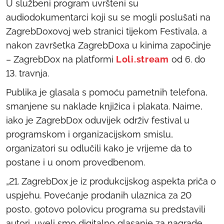
U službeni program uvršteni su
audiodokumentarci koji su se mogli poslušati na
ZagrebDoxovoj web stranici tijekom Festivala, a
nakon završetka ZagrebDoxa u kinima započinje
– ZagrebDox na platformi
Loli.stream
od 6. do
13. travnja.
Publika je glasala s pomoću pametnih telefona,
smanjene su naklade knjižica i plakata. Naime,
iako je ZagrebDox oduvijek održiv festival u
programskom i organizacijskom smislu,
organizatori su odlučili kako je vrijeme da to
postane i u onom provedbenom.
„21. ZagrebDox je iz produkcijskog aspekta priča o
uspjehu. Povećanje prodanih ulaznica za 20
posto, gotovo polovicu programa su predstavili
autori, uveli smo digitalno glasanje za nagrade