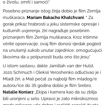
o životu, smrti i samoći.“
Posebno priznanje istog žirija dobio je film
Zemlja
muškaraca
,
Mariam Bakacho Khatchvani
. “ Za
gorak prikaz hrabrosti u jeku sistemske opresije i
kulturnih uvjerenja, žiri nagrađuje posebnim
priznanjem film Zemlja muškaraca. Kroz intimne
vérité opservacije, ovaj film donosi rijedak pogled
na unutarnji sukob unutar zajednice, omogućujući
likovima da u potpunosti budu ono što jesu.“
U istom sastavu, dakle Jamillah van der Hulst,
Jozo Schmuch i Oleksii Yeroshenko odlučivao je i
Mladi žiri, a Mali pečat za najbolji film mladog/e
autora/ice do 35 godina dobio je film
Srebro
,
Natalie Koniarz
„Ekipa i kamera kao da su zbilja
bili uronjeni u selo. Upravo je zato mikrokozmos