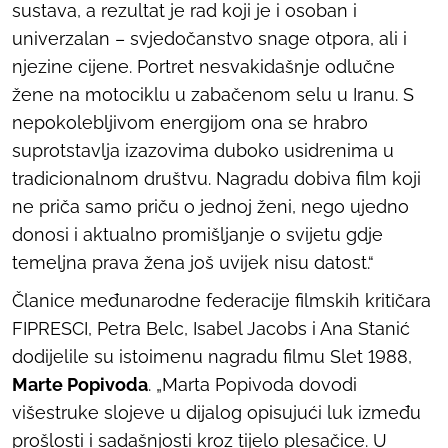
sustava, a rezultat je rad koji je i osoban i
univerzalan – svjedočanstvo snage otpora, ali i
njezine cijene. Portret nesvakidašnje odlučne
žene na motociklu u zabačenom selu u Iranu. S
nepokolebljivom energijom ona se hrabro
suprotstavlja izazovima duboko usidrenima u
tradicionalnom društvu. Nagradu dobiva film koji
ne priča samo priču o jednoj ženi, nego ujedno
donosi i aktualno promišljanje o svijetu gdje
temeljna prava žena još uvijek nisu datost.“
Članice međunarodne federacije filmskih kritičara
FIPRESCI, Petra Belc, Isabel Jacobs i Ana Stanić
dodijelile su istoimenu nagradu filmu
Slet 1988
,
Marte Popivoda
. „Marta Popivoda dovodi
višestruke slojeve u dijalog opisujući luk između
prošlosti i sadašnjosti kroz tijelo plesačice. U