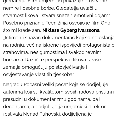
gledatelju. Film umjetnički prikazuje društvene
nemire i osobne borbe. Gledatelja uvlači u
stvarnost likova i stvara snažan emotivni dojam.“
Posebno priznanje Teen žirija osvojio je film
Ono
što mi krade san
,
Niklasa Gyberg Ivarssona
.
„Intiman i snažan dokumentarac koji se ne oslanja
na radnju, već na iskrene ispovijedi protagonista o
strahovima, nesigurnostima i svakodnevnim
borbama. Različite perspektive likova iz više
zemalja omogućuju poistovjećivanje i
osvještavanje vlastitih tjeskoba.”
Nagradu Počasni Veliki pečat koja se dodjeljuje
autorima koji su kvalitetom svojih radova prisutni i
presudni u dokumentarizmu godinama, pa i
decenijama, a dodjeljuje je umjetnički direktor
festivala Nenad Puhovski, dodijeljena je