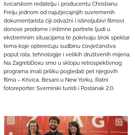
švicarskom redatelju i producentu Christianu
Freiju jednom od najutjecajnijih suvremenih
dokumentarista čiji odvažni i istinoljubivi filmovi
donose prodorne i intimne portrete ljudi u
ekstremnim situacijama te pokrivaju širok spektar
tema koje opterećuju sudbinu čovječanstva
poput rata, tehnologije i velikih društvenih mijena.
Na ZagrebDoxu smo u sklopu retrospektivnog
programa imali priliku pogledati pet njegovih
filma –
Krivica
,
Besani u New Yorku
,
Ratni
fotoreporter
,
Svemirski turisti
i
Postanak 2.0
.