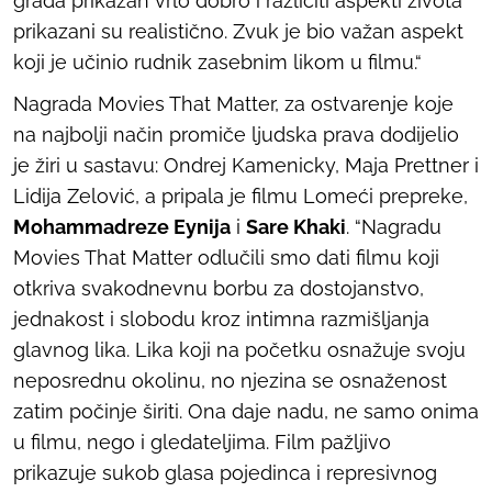
grada prikazan vrlo dobro i različiti aspekti života
prikazani su realistično. Zvuk je bio važan aspekt
koji je učinio rudnik zasebnim likom u filmu.“
Nagrada Movies That Matter, za ostvarenje koje
na najbolji način promiče ljudska prava dodijelio
je žiri u sastavu: Ondrej Kamenicky, Maja Prettner i
Lidija Zelović, a pripala je filmu
Lomeći prepreke
,
Mohammadreze Eynija
i
Sare Khaki
. “Nagradu
Movies That Matter odlučili smo dati filmu koji
otkriva svakodnevnu borbu za dostojanstvo,
jednakost i slobodu kroz intimna razmišljanja
glavnog lika. Lika koji na početku osnažuje svoju
neposrednu okolinu, no njezina se osnaženost
zatim počinje širiti. Ona daje nadu, ne samo onima
u filmu, nego i gledateljima. Film pažljivo
prikazuje sukob glasa pojedinca i represivnog