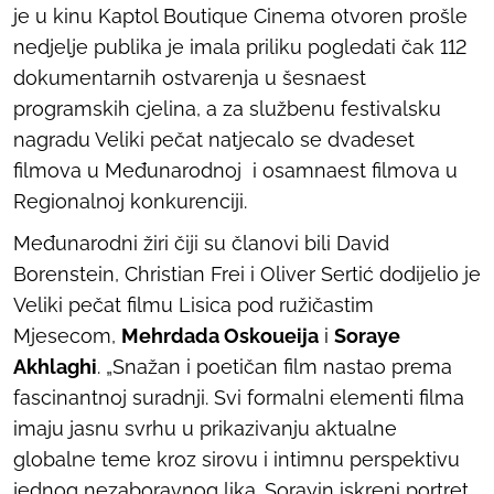
je u kinu Kaptol Boutique Cinema otvoren prošle
nedjelje publika je imala priliku pogledati čak 112
dokumentarnih ostvarenja u šesnaest
programskih cjelina, a za službenu festivalsku
nagradu Veliki pečat natjecalo se dvadeset
filmova u Međunarodnoj i osamnaest filmova u
Regionalnoj konkurenciji.
Međunarodni žiri čiji su članovi bili David
Borenstein, Christian Frei i Oliver Sertić dodijelio je
Veliki pečat filmu
Lisica pod ružičastim
Mjesecom
,
Mehrdada Oskoueija
i
Soraye
Akhlaghi
. „Snažan i poetičan film nastao prema
fascinantnoj suradnji. Svi formalni elementi filma
imaju jasnu svrhu u prikazivanju aktualne
globalne teme kroz sirovu i intimnu perspektivu
jednog nezaboravnog lika. Sorayin iskreni portret