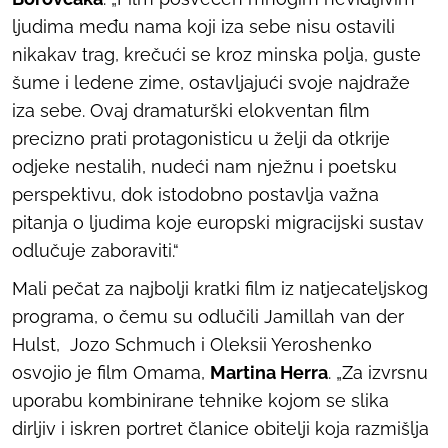
ljudima među nama koji iza sebe nisu ostavili
nikakav trag, krečući se kroz minska polja, guste
šume i ledene zime, ostavljajući svoje najdraže
iza sebe. Ovaj dramaturški elokventan film
precizno prati protagonisticu u želji da otkrije
odjeke nestalih, nudeći nam nježnu i poetsku
perspektivu, dok istodobno postavlja važna
pitanja o ljudima koje europski migracijski sustav
odlučuje zaboraviti.“
Mali pečat za najbolji kratki film iz natjecateljskog
programa, o čemu su odlučili Jamillah van der
Hulst, Jozo Schmuch i Oleksii Yeroshenko
osvojio je film
Omama
,
Martina Herra
. „Za izvrsnu
uporabu kombinirane tehnike kojom se slika
dirljiv i iskren portret članice obitelji koja razmišlja