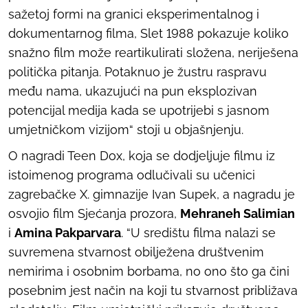
sažetoj formi na granici eksperimentalnog i
dokumentarnog filma,
Slet 1988
pokazuje koliko
snažno film može reartikulirati složena, neriješena
politička pitanja. Potaknuo je žustru raspravu
među nama, ukazujući na pun eksplozivan
potencijal medija kada se upotrijebi s jasnom
umjetničkom vizijom“ stoji u objašnjenju.
O nagradi Teen Dox, koja se dodjeljuje filmu iz
istoimenog programa odlučivali su učenici
zagrebačke X. gimnazije Ivan Supek, a nagradu je
osvojio film
Sjećanja prozora
,
Mehraneh Salimian
i
Amina Pakparvara
. “U središtu filma nalazi se
suvremena stvarnost obilježena društvenim
nemirima i osobnim borbama, no ono što ga čini
posebnim jest način na koji tu stvarnost približava