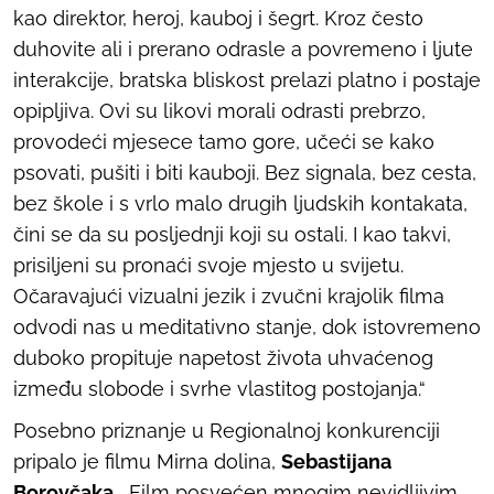
kao direktor, heroj, kauboj i šegrt. Kroz često
duhovite ali i prerano odrasle a povremeno i ljute
interakcije, bratska bliskost prelazi platno i postaje
opipljiva. Ovi su likovi morali odrasti prebrzo,
provodeći mjesece tamo gore, učeći se kako
psovati, pušiti i biti kauboji. Bez signala, bez cesta,
bez škole i s vrlo malo drugih ljudskih kontakata,
čini se da su posljednji koji su ostali. I kao takvi,
prisiljeni su pronaći svoje mjesto u svijetu.
Očaravajući vizualni jezik i zvučni krajolik filma
odvodi nas u meditativno stanje, dok istovremeno
duboko propituje napetost života uhvaćenog
između slobode i svrhe vlastitog postojanja.“
Posebno priznanje u Regionalnoj konkurenciji
pripalo je filmu
Mirna dolina
,
Sebastijana
Borovčaka
. „Film posvećen mnogim nevidljivim