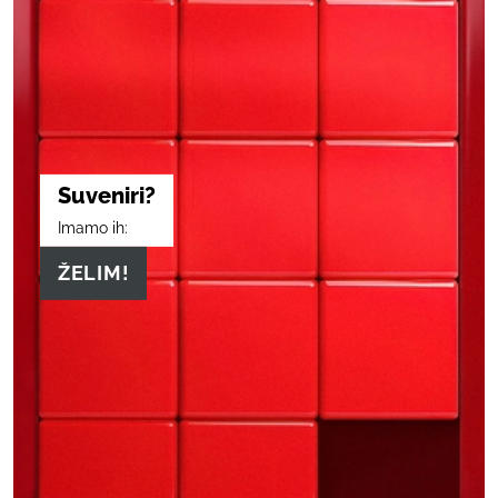
Suveniri?
Imamo ih:
ŽELIM!