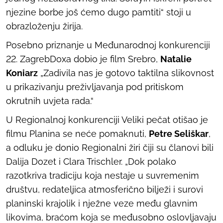
njezine borbe još ćemo dugo pamtiti“ stoji u
obrazloženju žirija.
Posebno priznanje u Međunarodnoj konkurenciji
22. ZagrebDoxa dobio je film
Srebro
,
Natalie
Koniarz
„Zadivila nas je gotovo taktilna slikovnost
u prikazivanju preživljavanja pod pritiskom
okrutnih uvjeta rada.“
U Regionalnoj konkurenciji Veliki pečat otišao je
filmu
Planina se neće pomaknuti
,
Petre Seliškar
,
a odluku je donio Regionalni žiri čiji su članovi bili
Dalija Dozet i Clara Trischler. „Dok polako
razotkriva tradiciju koja nestaje u suvremenim
društvu, redateljica atmosferično bilježi i surovi
planinski krajolik i nježne veze među glavnim
likovima, braćom koja se međusobno oslovljavaju