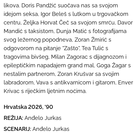
likova. Doris Pandžić suočava nas sa svojom
idejom seksa, Igor Beleš s lutkom u trgovačkom
centru, Željka Horvat Čeč sa svojom smrću, Davor
Mandić s taksistom, Dunja Matić s fotografijama
svog ležernog popodneva, Zoran Žmirić s
odgovorom na pitanje "Zašto", Tea Tulić s
tragovima bivšeg, Milan Zagorac s dijagnozom i
epileptičkim napadajem grand mal, Goga Žagar s
nestalim partnerom, Zoran Krušvar sa svojim
labradorom, Vava s antikvarnicom i gitarom, Enver
Krivac s riječkim ljetnim noćima.
Hrvatska 2026, '90
REŽIJA:
Anđelo Jurkas
SCENARIJ:
Anđelo Jurkas