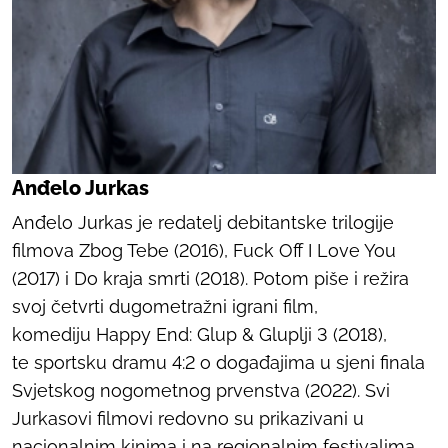
Anđelo Jurkas
Anđelo Jurkas je redatelj debitantske trilogije
filmova
Zbog Tebe
(2016),
Fuck Off I Love You
(2017) i
Do kraja smrti
(2018). Potom piše i režira
svoj četvrti dugometražni igrani film,
komediju
Happy End: Glup & Gluplji 3
(2018),
te sportsku dramu
4:2
o događajima u sjeni finala
Svjetskog nogometnog prvenstva (2022). Svi
Jurkasovi filmovi redovno su prikazivani u
nacionalnim kinima i na regionalnim festivalima