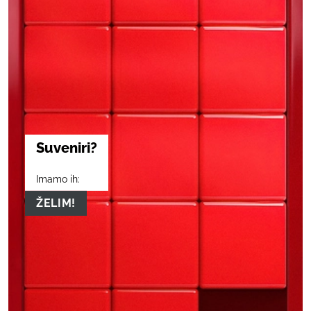
Suveniri?
Imamo ih:
ŽELIM!