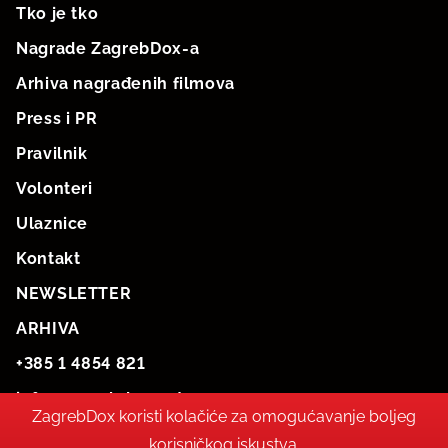
Tko je tko
Nagrade ZagrebDox-a
Arhiva nagrađenih filmova
Press i PR
Pravilnik
Volonteri
Ulaznice
Kontakt
NEWSLETTER
ARHIVA
+385 1 4854 821
info@zagrebdox.net
ZagrebDox koristi kolačiće za omogućavanje boljeg
korisničkog iskustva.