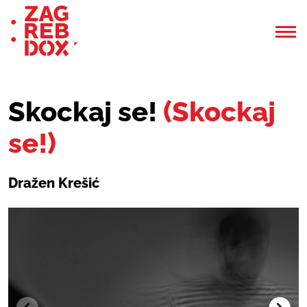
Skockaj se!
(Skockaj
se!)
Dražen Krešić