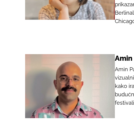
prikaza
Berlina
Chicago
Amin
Amin Pa
vizualni
kako ir
budućno
festiva