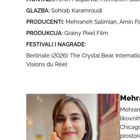
GLAZBA:
Sohrab Karamroudi
PRODUCENTI:
Mehraneh Salimian, Amin P
PRODUKCIJA:
Grainy Pixel Film
FESTIVALI I NAGRADE:
Berlinale (2026): The Crystal Bear, Internat
Visions du Réel
Mehr
Mehrane
likovni
Chicago 
prostora