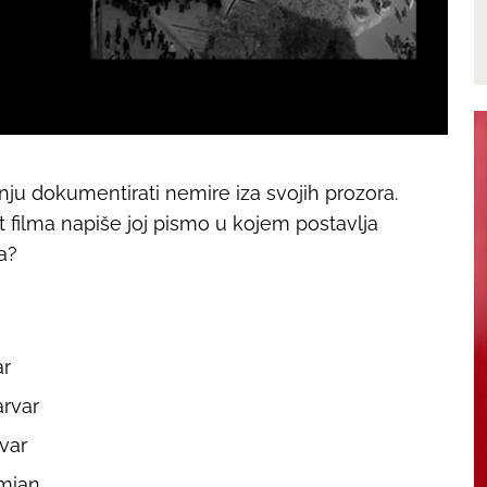
nju dokumentirati nemire iza svojih prozora.
filma napiše joj pismo u kojem postavlja
ra?
ar
rvar
var
mian