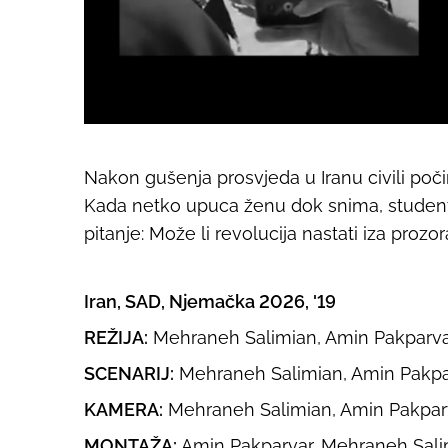
Nakon gušenja prosvjeda u Iranu civili poči
Kada netko upuca ženu dok snima, student 
pitanje: Može li revolucija nastati iza prozo
Iran, SAD, Njemačka 2026, '19
REŽIJA:
Mehraneh Salimian, Amin Pakparv
SCENARIJ:
Mehraneh Salimian, Amin Pakpa
KAMERA:
Mehraneh Salimian, Amin Pakpar
MONTAŽA:
Amin Pakparvar, Mehraneh Sali