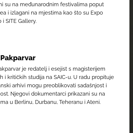
ni su na međunarodnim festivalima poput
lea i izlagani na mjestima kao što su Expo
 i SITE Gallery.
 Pakparvar
kparvar je redatelj i esejist s magisterijem
h i kritičkih studija na SAIC-u. U radu propituje
anski arhivi mogu preoblikovati sadašnjost i
st. Njegovi dokumentarci prikazani su na
lima u Berlinu, Durbanu, Teheranu i Ateni.