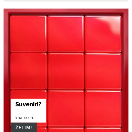
Suveniri?
Imamo ih:
ŽELIM!