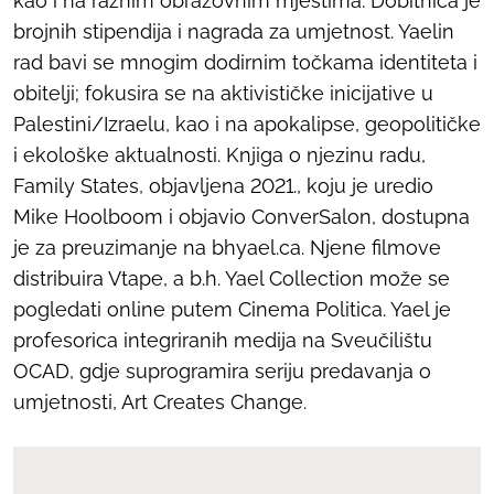
kao i na raznim obrazovnim mjestima. Dobitnica je
brojnih stipendija i nagrada za umjetnost. Yaelin
rad bavi se mnogim dodirnim točkama identiteta i
obitelji; fokusira se na aktivističke inicijative u
Palestini/Izraelu, kao i na apokalipse, geopolitičke
i ekološke aktualnosti. Knjiga o njezinu radu,
Family States, objavljena 2021., koju je uredio
Mike Hoolboom i objavio ConverSalon, dostupna
je za preuzimanje na bhyael.ca. Njene filmove
distribuira Vtape, a b.h. Yael Collection može se
pogledati online putem Cinema Politica. Yael je
profesorica integriranih medija na Sveučilištu
OCAD, gdje suprogramira seriju predavanja o
umjetnosti, Art Creates Change.