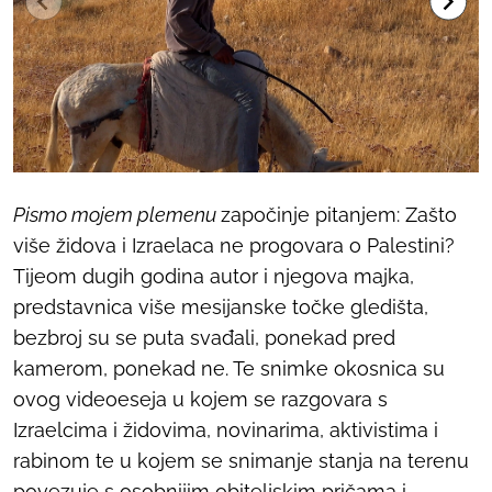
Pismo mojem plemenu
započinje pitanjem: Zašto
više židova i Izraelaca ne progovara o Palestini?
Tijeom dugih godina autor i njegova majka,
predstavnica više mesijanske točke gledišta,
bezbroj su se puta svađali, ponekad pred
kamerom, ponekad ne. Te snimke okosnica su
ovog videoeseja u kojem se razgovara s
Izraelcima i židovima, novinarima, aktivistima i
rabinom te u kojem se snimanje stanja na terenu
povezuje s osobnijim obiteljskim pričama i