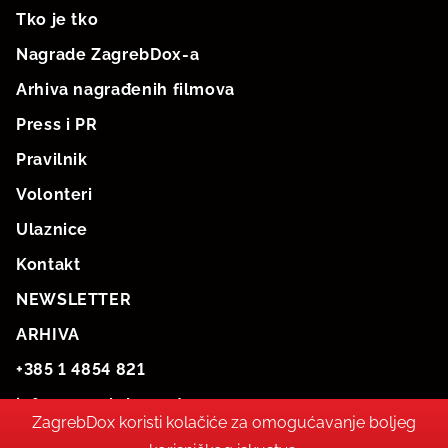
Tko je tko
Nagrade ZagrebDox-a
Arhiva nagrađenih filmova
Press i PR
Pravilnik
Volonteri
Ulaznice
Kontakt
NEWSLETTER
ARHIVA
+385 1 4854 821
info@zagrebdox.net
ZagrebDox koristi kolačiće za omogućavanje boljeg