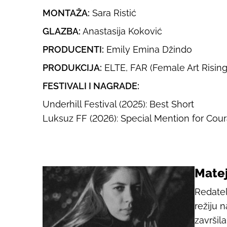
MONTAŽA:
Sara Ristić
GLAZBA:
Anastasija Koković
PRODUCENTI:
Emily Emina Džindo
PRODUKCIJA:
ELTE, FAR (Female Art Rising 
FESTIVALI I NAGRADE:
Underhill Festival (2025): Best Short
Luksuz FF (2026): Special Mention for Cou
Matej
Redatel
režiju n
završil