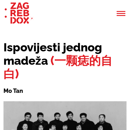
Ispovijesti jednog
madeža
(一颗痣的自
白)
Mo Tan