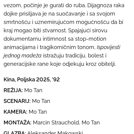
vezom, počinje je gurati do ruba. Dijagnoza raka
dojke prisiljava je na suočavanje i sa svojom
smrtnošću i uznemirujućom mogućnošću da bi
kraj mogao biti stvarnost. Spajajući sirovu
dokumentarnu intimnost sa stop-motion
animacijama i tragikomičnim tonom,
Ispovijesti
jednog madeža
istražuju tradiciju, bolest i
generacijske rane koje odjekuju kroz obitelji.
Kina, Poljska 2025, '92
REŽIJA:
Mo Tan
SCENARIJ:
Mo Tan
KAMERA:
Mo Tan
MONTAŽA:
Marcin Strauchold, Mo Tan
GLAZBA:
Aleksander Makowski