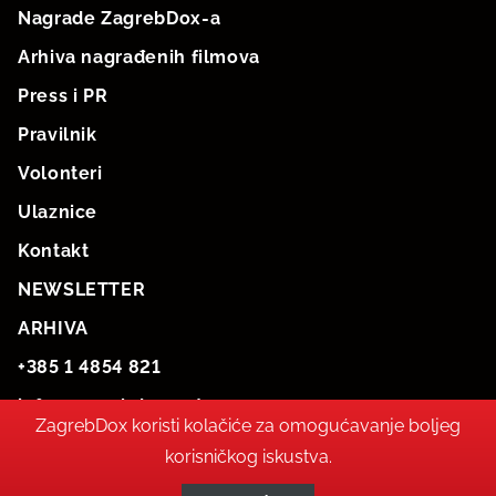
Nagrade ZagrebDox-a
Arhiva nagrađenih filmova
Press i PR
Pravilnik
Volonteri
Ulaznice
Kontakt
NEWSLETTER
ARHIVA
+385 1 4854 821
info@zagrebdox.net
ZagrebDox koristi kolačiće za omogućavanje boljeg
korisničkog iskustva.