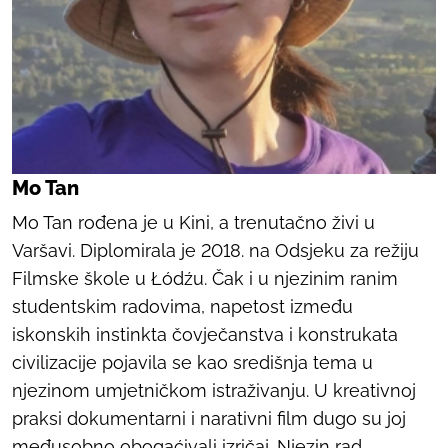
Mo Tan
Mo Tan rođena je u Kini, a trenutačno živi u
Varšavi. Diplomirala je 2018. na Odsjeku za režiju
Filmske škole u Łódźu. Čak i u njezinim ranim
studentskim radovima, napetost između
iskonskih instinkta čovječanstva i konstrukata
civilizacije pojavila se kao središnja tema u
njezinom umjetničkom istraživanju. U kreativnoj
praksi dokumentarni i narativni film dugo su joj
međusobno obogaćivali izričaj. Njezin rad