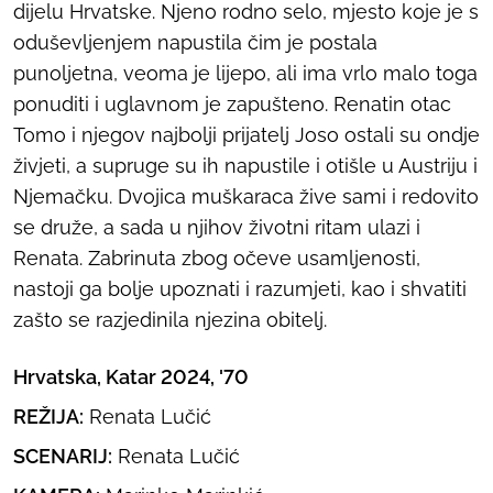
dijelu Hrvatske. Njeno rodno selo, mjesto koje je s
oduševljenjem napustila čim je postala
punoljetna, veoma je lijepo, ali ima vrlo malo toga
ponuditi i uglavnom je zapušteno. Renatin otac
Tomo i njegov najbolji prijatelj Joso ostali su ondje
živjeti, a supruge su ih napustile i otišle u Austriju i
Njemačku. Dvojica muškaraca žive sami i redovito
se druže, a sada u njihov životni ritam ulazi i
Renata. Zabrinuta zbog očeve usamljenosti,
nastoji ga bolje upoznati i razumjeti, kao i shvatiti
zašto se razjedinila njezina obitelj.
Hrvatska, Katar 2024, '70
REŽIJA:
Renata Lučić
SCENARIJ:
Renata Lučić