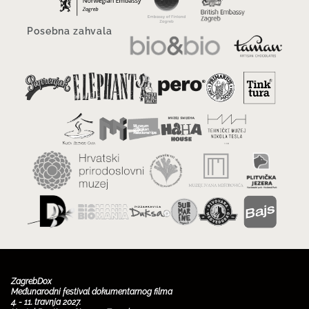
Posebna zahvala
ZagrebDox
Međunarodni festival dokumentarnog filma
4. - 11. travnja 2027.