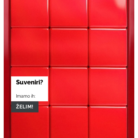
Suveniri?
Imamo ih:
ŽELIM!