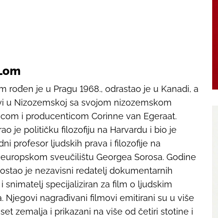
 Lom
m rođen je u Pragu 1968., odrastao je u Kanadi, a
ivi u Nizozemskoj sa svojom nizozemskom
icom i producenticom Corinne van Egeraat.
ao je političku filozofiju na Harvardu i bio je
ni profesor ljudskih prava i filozofije na
oeuropskom sveučilištu Georgea Sorosa. Godine
ostao je nezavisni redatelj dokumentarnih
i snimatelj specijaliziran za film o ljudskim
. Njegovi nagrađivani filmovi emitirani su u više
set zemalja i prikazani na više od četiri stotine i