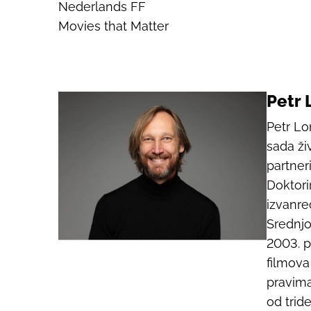
Nederlands FF
Movies that Matter
Petr
Petr Lo
sada ž
partner
Doktorir
izvanred
Srednj
2003. p
filmova 
pravima
od tride