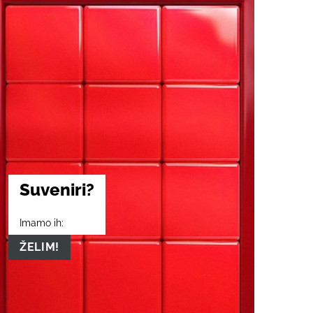
Suveniri?
Imamo ih:
ŽELIM!