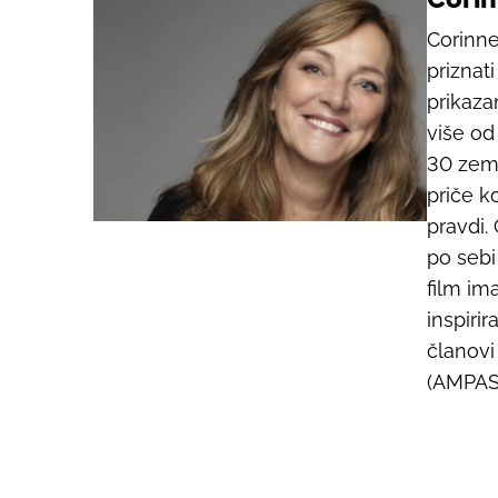
Corinn
priznati
prikaza
više od 
30 zema
priče k
pravdi.
po sebi 
film im
inspiri
članovi
(AMPAS