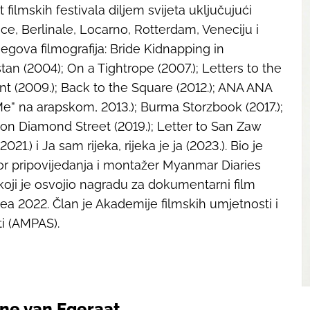
 filmskih festivala diljem svijeta uključujući
e, Berlinale, Locarno, Rotterdam, Veneciju i
jegova filmografija:
Bride Kidnapping in
stan
(2004);
On a Tightrope
(2007.);
Letters to the
ent
(2009.);
Back to the Square
(2012.);
ANA ANA
Me” na arapskom, 2013.);
Burma Storzbook
(2017.);
 on Diamond Street
(2019.);
Letter to San Zaw
(2021.) i
Ja sam rijeka, rijeka je ja
(2023.). Bio je
r pripovijedanja i montažer
Myanmar Diaries
 koji je osvojio nagradu za dokumentarni film
lea 2022. Član je Akademije filmskih umjetnosti i
i (AMPAS).
ne van Egeraat