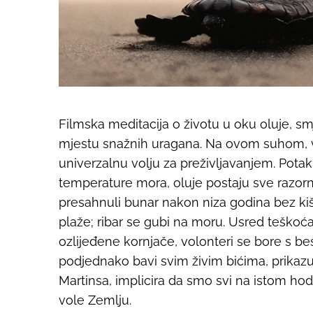
Filmska meditacija o životu u oku oluje, 
mjestu snažnih uragana. Na ovom suhom, vje
univerzalnu volju za preživljavanjem. Pot
temperature mora, oluje postaju sve razornij
presahnuli bunar nakon niza godina bez ki
plaže; ribar se gubi na moru. Usred teškoća,
ozlijeđene kornjače, volonteri se bore s 
podjednako bavi svim živim bićima, prikazuj
Martinsa, implicira da smo svi na istom hod
vole Zemlju.