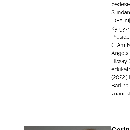
pedeset
Sundanc
IDFA. N
Kyrgyz
Presid
(“I Am 
Angels
Htway
edukato
(2022.)
Berlina
znanost
Corin