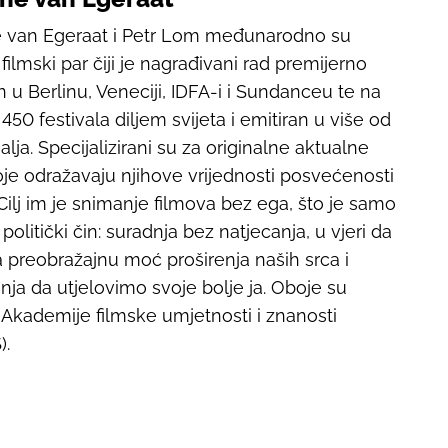
e van Egeraat i Petr Lom međunarodno su
 filmski par čiji je nagrađivani rad premijerno
n u Berlinu, Veneciji, IDFA-i i Sundanceu te na
450 festivala diljem svijeta i emitiran u više od
lja. Specijalizirani su za originalne aktualne
oje odražavaju njihove vrijednosti posvećenosti
 Cilj im je snimanje filmova bez ega, što je samo
politički čin: suradnja bez natjecanja, u vjeri da
a preobražajnu moć proširenja naših srca i
ranja da utjelovimo svoje bolje ja. Oboje su
 Akademije filmske umjetnosti i znanosti
).